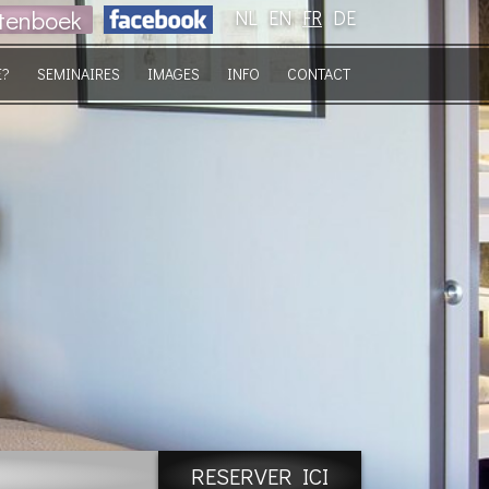
tenboek
NL
EN
FR
DE
E?
SEMINAIRES
IMAGES
INFO
CONTACT
RESERVER ICI