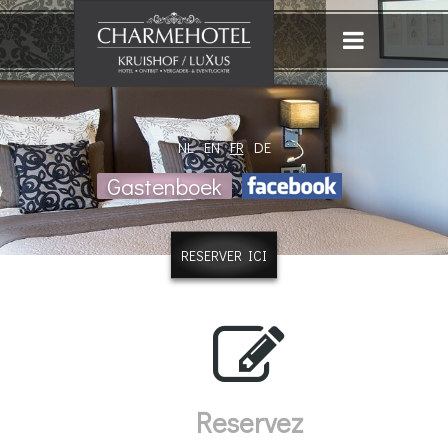
NL
EN
FR
DE
Gastenboek
RESERVER ICI
Reservez