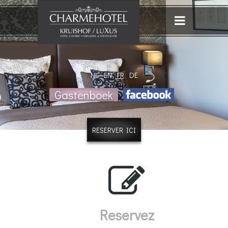
NL
EN
FR
DE
Gastenboek
RESERVER ICI
Reservez