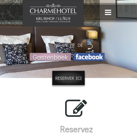
NL
EN
FR
DE
Gastenboek
RESERVER ICI
Reservez