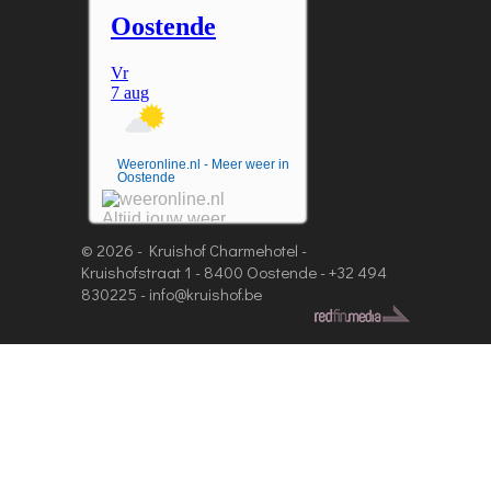
Weeronline.nl - Meer weer in
Oostende
© 2026 - Kruishof Charmehotel -
Kruishofstraat 1 - 8400 Oostende -
+32 494
830225
-
info@kruishof.be