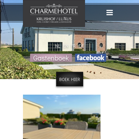
NL
EN
FR
DE
Gastenboek
BOEK HIER