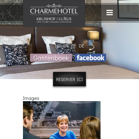
NL
EN
FR
DE
Gastenboek
RESERVER ICI
Images