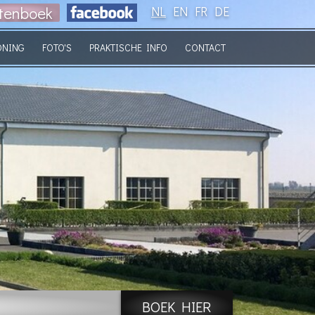
tenboek
NL
EN
FR
DE
ONING
FOTO'S
PRAKTISCHE INFO
CONTACT
BOEK HIER